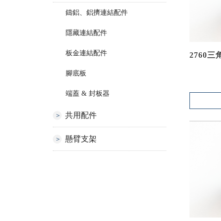
鑄鋁、鋁擠連結配件
隱藏連結配件
板金連結配件
2760
腳底板
端蓋 & 封板器
共用配件
懸臂支架