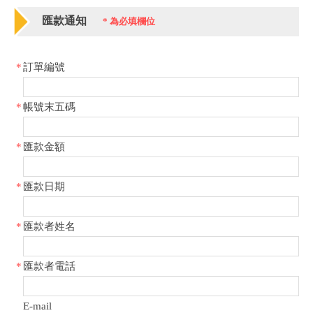
匯款通知
*
為必填欄位
*
訂單編號
*
帳號末五碼
*
匯款金額
*
匯款日期
*
匯款者姓名
*
匯款者電話
E-mail