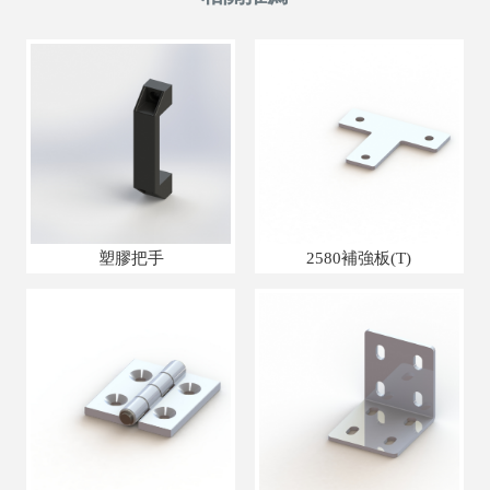
塑膠把手
2580補強板(T)